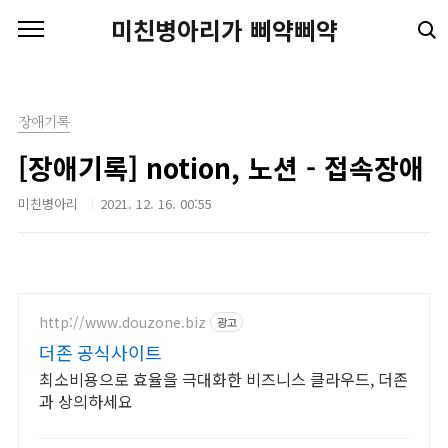
본문 바로가기
미친병아리가 삐약삐약
장애기록
[장애기록] notion, 노션 - 접속장애
미친병아리
2021. 12. 16. 00:55
http://www.douzone.biz
광고
더존 공식사이트
최소비용으로 효율을 극대화한 비즈니스 클라우드, 더존
과 상의하세요