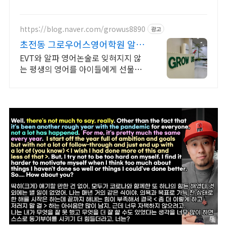
비 너른터
https://blog.naver.com/growus8890
광고
초전동 그로우어스영어학원 알파
영어논술/EVT 교육처
EVT와 알파 영어논술로 잊혀지지 않
는 평생의 영어를 아이들에게 선물하
세요! 철저한 관리와 체계적인 프로그
램을 통해 교육합니다.