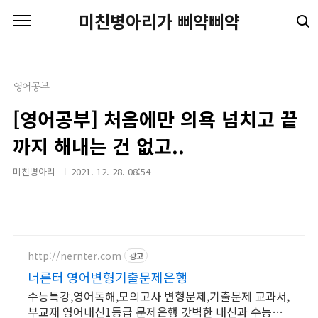
본문 바로가기
미친병아리가 삐약삐약
영어공부
[영어공부] 처음에만 의욕 넘치고 끝
까지 해내는 건 없고..
미친병아리
2021. 12. 28. 08:54
http://nernter.com
광고
너른터 영어변형기출문제은행
수능특강,영어독해,모의고사 변형문제,기출문제 교과서,
부교재 영어내신1등급 문제은행 갓벽한 내신과 수능대