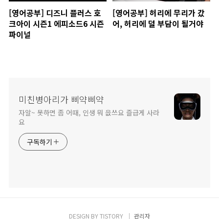
[영어공부] 디즈니 플러스 호
[영어공부] 허리에 무리가 갔
크아이 시즌1 에피소드6 시즌
어, 허리에 덜 부담이 될거야
파이널
미친병아리가 삐약삐약
자알~ 못하면 좀 어때, 인생 뭐 읎쓰요 즐급게 사라
요
구독하기
DESIGN BY
TISTORY
관리자