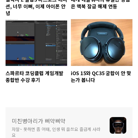
션, 너무 이뻐, 이제 아이폰 안
은 맥북 잠금 해제 연동
녕
스파르타 코딩클럽 게임개발
iOS 15와 QC35 궁합이 안 맞
종합반 수강 후기
는가 봅니다
미친병아리가 삐약삐약
자알~ 못하면 좀 어때, 인생 뭐 읎쓰요 즐급게 사라
요