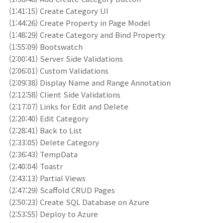
(1:41:15) Create Category UI
(1:44:26) Create Property in Page Model
(1:48:29) Create Category and Bind Property
(1:55:09) Bootswatch
(2:00:41) Server Side Validations
(2:06:01) Custom Validations
(2:09:38) Display Name and Range Annotation
(2:12:58) Client Side Validations
(2:17:07) Links for Edit and Delete
(2:20:40) Edit Category
(2:28:41) Back to List
(2:33:05) Delete Category
(2:36:43) TempData
(2:40:04) Toastr
(2:43:13) Partial Views
(2:47:29) Scaffold CRUD Pages
(2:50:23) Create SQL Database on Azure
(2:53:55) Deploy to Azure