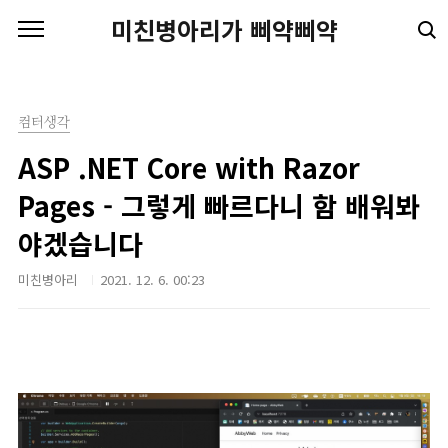
본문 바로가기
미친병아리가 삐약삐약
컴터생각
ASP .NET Core with Razor
Pages - 그렇게 빠르다니 함 배워봐
야겠습니다
미친병아리
2021. 12. 6. 00:23