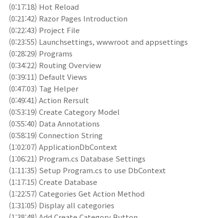
(0:17:18) Hot Reload
(0:21:42) Razor Pages Introduction
(0:22:43) Project File
(0:23:55) Launchsettings, wwwroot and appsettings
(0:28:29) Programs
(0:34:22) Routing Overview
(0:39:11) Default Views
(0:47:03) Tag Helper
(0:49:41) Action Rersult
(0:53:19) Create Category Model
(0:55:40) Data Annotations
(0:58:19) Connection String
(1:02:07) ApplicationDbContext
(1:06:21) Program.cs Database Settings
(1:11:35) Setup Program.cs to use DbContext
(1:17:15) Create Database
(1:22:57) Categories Get Action Method
(1:31:05) Display all categories
(1:38:48) Add Create Category Button