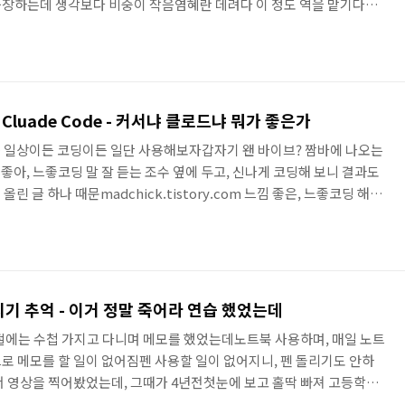
장하는데 생각보다 비중이 작음염혜란 데려다 이 정도 역을 맡기다니,
설정 박형수 : 에스콰이어에서도 또 변호사로 출연 김지현 : 어디서 많
 없었음첫 드라마 출연인 듯. 뮤지컬계에서는 유명한 분 인가봐 서초동에
직 변호사가 집필한 작품이라고 함 전작인 미지의 서울이 워낙에 흥행을
 높아지면서 7% 대 시청율로 종영된 히트작 ..
vs Cluade Code - 커서냐 클로드냐 뭐가 좋은가
일이든 일상이든 코딩이든 일단 사용해보자갑자기 왠 바이브? 짬바에 나오는
 좋아, 느좋코딩 말 잘 듣는 조수 옆에 두고, 신나게 코딩해 보니 결과도
린 글 하나 때문madchick.tistory.com 느낌 좋은, 느좋코딩 해보
가 제일 핫한가 좀 찾아봤지 커서 AI, 그리고 클로드 코드 - 이 두개
마전까지만 해도 커서 AI가 짱이다, 챗GPT 필요없다 난리였던 것 같
기 다들 클로드 코드가 짱이다, 분위기 확 바뀐거 같아 하긴, 요즘 이
무 금방 확확 바뀌는지라I'm..
리기 추억 - 이거 정말 죽어라 연습 했었는데
절에는 수첩 가지고 다니며 메모를 했었는데노트북 사용하며, 매일 노트
로 메모를 할 일이 없어짐펜 사용할 일이 없어지니, 펜 돌리기도 안하
서 영상을 찍어봤었는데, 그때가 4년전첫눈에 보고 홀딱 빠져 고등학교
참 열심히 돌렸던 펜돌리기 영상 올리고 잊고 살다가, 한참 후에야 댓글