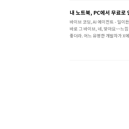
공 혼자만 게임 캐릭터 처럼 레벨업
내 노트북, PC에서 무료로 
바이브 코딩, AI 에이전트 - 
바로 그 바이브, 네, 맞아요~~느낌
좋더라. 어느 유명한 개발자가 X에 
부담이 없긴 하지만, 뭔가 민감한
야 합니다. 공개된 인공지능 모델
인데 아, 생각보다 쉽지 않아요.그
좀 해봤어요. 사용 프로그램 : LM Stud