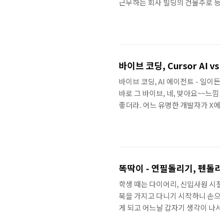
근무하는 회사 빌딩의 건물주로 등
좀 아쉽그 건물이 서초동에 있다는 
이 본 얼굴인데, 사실은 본 적이
는 수백개의 로펌이 있다고 함 현
해서 그렇지, 서초동도 시청율 계속
바이브 코딩, Cursor AI 
바이브 코딩, AI 에이전트 - 
바로 그 바이브, 네, 맞아요~~느낌
좋더라. 어느 유명한 개발자가 X에 올
려면 제대로 해봐야지그래서 요즘 뭐
이야기가 가장 많은 것 같아불과 얼
은데클로드 코드 나오자 마자, 갑자
동네는 누가 이 구역 미친년인지 너
똑딱이 - 연필돌리기, 펜돌
학생 때는 다이어리, 신입사원 시
북을 가지고 다니기 시작하니 손으
게 되고 어느날 갑자기 생각이 나
때 열심히 연습해, 대학생때까진 