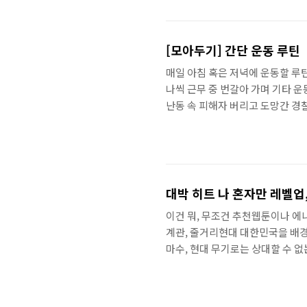
도 없음 그동안 변경된 부분은- 
출시됨- USB-C 타입으로 변경 그
[모아두기] 간단 운동 루틴
매일 아침 혹은 저녁에 운동할 루틴
나씩 근무 중 번갈아 가며 기타 
난동 속 피해자 버리고 도망간 경
든 여경들이 이럴 것이라고 생각하진
다.madchick.tistory.c
대박 히트 나 혼자만 레벨업
이건 뭐, 무조건 추천웹툰이나 에니
계관, 줄거리현대 대한민국을 배경
마수, 현대 무기로는 상대할 수 
터들도 능력에 따라 등급이 나뉘는
재. 주인공인 성진우는 가장 하급
능한 헌터가 되면서 벌어지는 이야