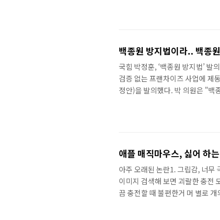
달린 것들을 좀 봤더니댓글 몇개 
브 영상들에 달린 모든 댓글은 똑
름이 있다는 것을 이제야 알았네하긴
백종원 방지법이라.. 백종원
국힘 박정훈, ‘백종원 방지법’ 발
검증 없는 프랜차이즈 사업에 제동
정안)을 발의했다. 박 의원은 "백종
포함되고, 게다 법안 이름이 방지
즈 업계에서는 반대 한다네. 당연
데, 그러기엔 그간 점주들 빨대 꼽
면 상권별로 적지 않은 자금과 인
애플 매직마우스, 싫어 하는
아주 오래된 논란1. 그립감, 너무
이미지 검색해 보면 괴랄한 충전 
끔 충전할 때 불편한거 머 별로 개의
색상을 블랙으로 선택하면 가격 139,0
사실 난 디자인 때문에 고른게 아니