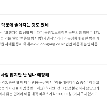
없지만, 잼나네 유튜브에 올리고 40년만에 이름을 알게 됨, 똑딱이유튜
딱이 라고 이름 알려주는 댓글들 ㅎㅎ 연필돌리기, 펜돌리기에도 다 이
, 뭐든 다 이름이 있겠지 내가 돌리던 것은 똑딱이 라는 이름의 펜돌..
 덕분에 좋아지는 것도 있네
의…“프랜차이즈 남발 막는다” | 중앙일보박정훈 국민의힘 의원은 12일
을 거는 일명 ‘백종원 방지법’(가맹사업거래의 공정화에 관한 법률 개
원 사태를 통해 국내www.joongang.co.kr 법안 이름에 본인 이름이
법악덕 프랜차이즈 방지법도 아니고, 백종원 방지법 하지만, 프랜차이
한건가??뭐, 새로운 규제다, 기업하기 힘들게 한다 하소연 하겠지그런
아 넘 쉽게 착취하고 있었던 건 아니고? “직영점 3개를 1년간 운영하려
력이 필요한데, 중소 프랜차이즈에게는 과도한 진입 장벽일..
 사람 많지만 난 넘나 애정해
 극악2. 충전 할 때 마다 멘붕(구글에서 "애플 매직마우스 충전" 이라고
모습의 사진들이 엄청 쏟아져요) 하지만, 전 그립감 불편하지 않았고가
치 않는 편이라 애플 매직 마우스가격 : 99,000원 (어처구니 없게도
00원으로 변신!!)색상 : 화이트, 블랙무게 : 0.099 kg모양 : 이쁜가?
라서 이쁜지는 잘 모르겠음 2009년 10월 이후 겉모습은 바뀐게 하나