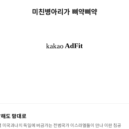
미친병아리가 삐약삐약
살해도 맘대로
력 미국과나치 독일에 버금가는 전범국가 이스라엘둘이 만나 이란 침공