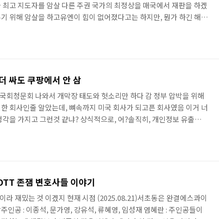
 최고 지도자를 암살 다른 주권 국가의 최정상을 매국에서 재판을 하겠
기 위해 암살을 하고유엔이 힘이 없어졌다고는 하지만, 뭔가 하긴 해야
 때문에 결국엔 미국과 이스라엘이 원하는대로 가는 세상 이란 종교 지
6월, 이란 핵시설 없애겠다고 쳐들어 간지 8개월 만에 이번엔 국가 최고
 폭격, 군사력 격차가 크면 이렇게나 위험한때 미국의 동맹으로 미국과
 1979년 혁명으로 종교지도자가 권력을 잡으면서 완전 반미로 돌아..
 더 싸도 쿠팡에서 안 삼
국회청문회 나와서 개막장 태도와 헛소리만 하다 감 정부 압박을 위해
한 회사인줄 알았는데, 뼈속까지 미국 회사가 되고픈 회사였음 이거 너
생각을 가지고 그런것 같냐? 상식적으로, 어?솔직히, 개인정보 유출된
있는 와중에, 자체조사결과 발표하고 피해가 과장되었다고 할때도 쟤들
에서의 태도와 답변 내용은정말 빡치더만쿠팡 이용자 5% 수준 감소…2
aum.net/v/20260104104705763로켓배송에 중독된 한국 … 지난달
w.mk.co.kr/news/business/1..
 OTT 존잼 변호사들 이야기
 재밌는 것 이겠지 현재 시점 (2025.08.21)서초동은 완결에스콰이
부작주인공 : 이종석, 문가영, 강유석, 류혜영, 임성재 염혜란 : 주인공들이