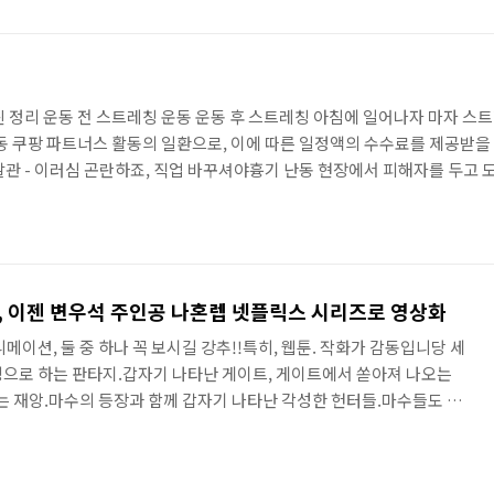
처음엔 배터리- 충전 가능한 버전으로 변경- 중간에 잠깐 여러가지 색상이
립감에 대한 전반적인 평..
 정리 운동 전 스트레칭 운동 운동 후 스트레칭 아침에 일어나자 마자 스트
운동 쿠팡 파트너스 활동의 일환으로, 이에 따른 일정액의 수수료를 제공받을
찰관 - 이러심 곤란하죠, 직업 바꾸셔야흉기 난동 현장에서 피해자를 두고 
 않습니다.제 자리에서 제 역할을 다 하고 있는 여성 경찰, 군인, 소방수
om 악성 유튜버 혼줄 내주는 법안 발의가 필요해 보이는데식당, 까페 하시는 분들이
, 이젠 변우석 주인공 나혼렙 넷플릭스 시리즈로 영상화
메이션, 둘 중 하나 꼭 보시길 강추!!특히, 웹툰. 작화가 감동입니당 세
으로 하는 판타지.갑자기 나타난 게이트, 게이트에서 쏟아져 나오는
없는 재앙.마수의 등장과 함께 갑자기 나타난 각성한 헌터들.마수들도 헌
데, 국가권력급 마수와 헌터는 혼자서 지구를 멸망 시킬만한 무서운 존
 헌터인 E급 헌터인데, 엄청난 사건을 통해 유일 무이하게 레벨업이 가
기 입니당. 마수도 헌터도 능력치가 결정되면 평생 그 레벨인데, 주인