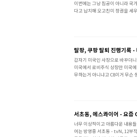
이번에는 그냥 침공이 아니라 국가
다고 납치해 오고친미 정권을 세우
하는거 아닌지 하지만, 그놈의 돈
도자 하메네이 무력 참수2025년 
지도자를 암살 미국의 이란 핵시설
함께 이스라엘을 돕기도 했던 이란
탈팡, 쿠팡 탈퇴 진행기록 -
갑자기 미국인 사장으로 바꾸더니
미국에서 로비주식 상장만 미국에 
무하는거 아니냐고 C8이거 무슨 
것은 그런가 보다 했음조사 받고 
왜 저러나 했음헌데, 국회 청문회
위권과 압도적 격차https://v.d
쿠팡 앱설치 '연중 최대'https://ww
서초동, 에스콰이어 - 요즘
너무 이상적이고 아름다운 내용들이라
어는 방영중 서초동 - tvN, 12