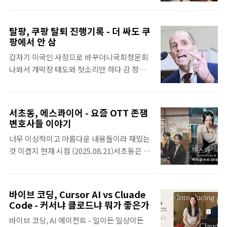
가 최고 지도자를 암살 다른 주권 국가의 최정
상을 매국에서 재판을 하겠다고 납치해 오고친
탈팡, 쿠팡 탈퇴 진행기록 - 더 싸도 쿠
미 정권을 세우기 위해 암살을 하고유엔이 힘
팡에서 안 삼
이 없어졌다고는 하지만, 뭔가 하긴 해야 하는
갑자기 미국인 사장으로 바꾸더니국회청문회
거 아닌지 하지만, 그놈의 돈 때문에 결국엔 미
나와서 개막장 태도와 헛소리만 하다 감 정부
국과 이스라엘이 원하는대로 가는 세상 이란
압박을 위해 미국에서 로비주식 상장만 미국에
종교 지도자 하메네이 무력 참수2025년 6월,
한 회사인줄 알았는데, 뼈속까지 미국 회사가
이란 핵시설 없애겠다고 쳐들어 간지 8개월 만
되고픈 회사였음 이거 너무하는거 아니냐고
에 이번엔 국가 최고 지도자를 암살 미국의 이
서초동, 에스콰이어 - 요즘 OTT 존잼
C8이거 무슨 생각을 가지고 그런것 같냐? 상식
란 핵시설 폭격, 군사력 격차가 크면 이렇게나
변호사들 이야기
적으로, 어?솔직히, 개인정보 유출된 것은 그
위험한때 미국의 동맹으로 미국과 함께 이스라
너무 이상적이고 아름다운 내용들이라 재밌는
런가 보다 했음조사 받고 있는 와중에, 자체조
엘을 돕기도 했던 이란 1979년 혁명으로 종교
것 이겠지 현재 시점 (2025.08.21)서초동은 완
사결과 발표하고 피해가 과장되었다고 할때도
지도자가 권력을 잡으면서 완전 반미로 돌아..
결에스콰이어는 방영중 서초동 - tvN, 12부작
쟤들 왜 저러나 했음헌데, 국회 청문회에서의
주인공 : 이종석, 문가영, 강유석, 류혜영, 임성
태도와 답변 내용은정말 빡치더만쿠팡 이용자
재 염혜란 : 주인공들이 근무하는 회사 빌딩의
5% 수준 감소…2위권과 압도적 격차
바이브 코딩, Cursor AI vs Cluade
건물주로 등장하는데 생각보다 비중이 작음염
https://v.daum.net/v/20260104104705763
Code - 커서냐 클로드냐 뭐가 좋은가
혜란 데려다 이 정도 역을 맡기다니, 좀 아쉽그
로켓배송에 중독된 한국 … 지난달 쿠팡 앱설
바이브 코딩, AI 에이전트 - 일이든 일상이든
건물이 서초동에 있다는 설정 박형수 : 에스콰