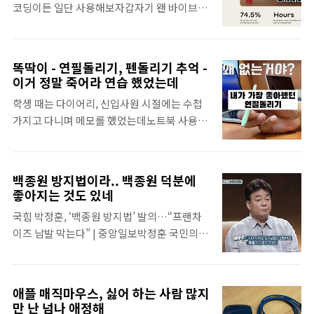
치 '연중 최
코딩이든 일단 사용해보자갑자기 왠 바이브?
이어에서도 또 변호사로 출연 김지현 : 어디서
대'https://www.mk.co.kr/news/business/1..
짬바에 나오는 바로 그 바이브, 네, 맞아요~~느
많이 본 얼굴인데, 사실은 본 적이 없었음첫 드
낌 좋아, 느좋코딩 말 잘 듣는 조수 옆에 두고,
라마 출연인 듯. 뮤지컬계에서는 유명한 분 인
신나게 코딩해 보니 결과도 좋더라. 어느 유명
가봐 서초동에는 수백개의 로펌이 있다고 함
똑딱이 - 연필돌리기, 펜돌리기 추억 -
한 개발자가 X에 올린 글 하나 때문
현직 변호사가 집필한 작품이라고 함 전작인
이거 정말 죽어라 연습 했었는데
madchick.tistory.com 느낌 좋은, 느좋코딩
미지의 서울이 워낙에 흥행을 해서 그렇지, 서
학생 때는 다이어리, 신입사원 시절에는 수첩
해보려면 제대로 해봐야지그래서 요즘 뭐가 제
초동도 시청율 계속 높아지면서 7% 대 시청율
가지고 다니며 메모를 했었는데노트북 사용하
일 핫한가 좀 찾아봤지 커서 AI, 그리고 클로드
로 종영된 히트작 ..
며, 매일 노트북을 가지고 다니기 시작하니 손
코드 - 이 두개 이야기가 가장 많은 것 같아불
으로 메모를 할 일이 없어짐펜 사용할 일이 없
과 얼마전까지만 해도 커서 AI가 짱이다, 챗
어지니, 펜 돌리기도 안하게 되고 어느날 갑자
GPT 필요없다 난리였던 것 같은데클로드 코
백종원 방지법이라.. 백종원 덕분에
기 생각이 나서 영상을 찍어봤었는데, 그때가
드 나오자 마자, 갑자기 다들 클로드 코드가 짱
좋아지는 것도 있네
4년전첫눈에 보고 홀딱 빠져 고등학교 때 열심
이다, 분위기 확 바뀐거 같아 하긴, 요즘 이 동
국힘 박정훈, ‘백종원 방지법’ 발의…“프랜차
히 연습해, 대학생때까진 참 열심히 돌렸던 펜
네는 누가 이 구역 미친년인지 너무 금방 확확
이즈 남발 막는다” | 중앙일보박정훈 국민의힘
돌리기 영상 올리고 잊고 살다가, 한참 후에야
바뀌는지라I'm..
의원은 12일 검증 없는 프랜차이즈 사업에 제
댓글 달린 것들을 좀 봤더니댓글 몇개 없지만,
동을 거는 일명 ‘백종원 방지법’(가맹사업거래
잼나네 유튜브에 올리고 40년만에 이름을 알
의 공정화에 관한 법률 개정안)을 발의했다. 박
게 됨, 똑딱이유튜브 영상들에 달린 모든 댓글
애플 매직마우스, 싫어 하는 사람 많지
의원은 "백종원 사태를 통해 국내
은 똑딱이 라고 이름 알려주는 댓글들 ㅎㅎ 연
만 난 넘나 애정해