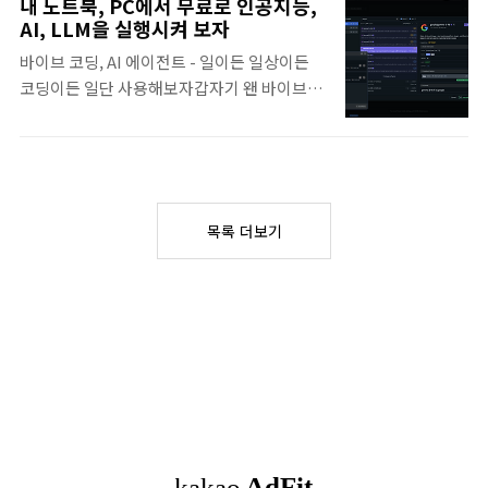
내 노트북, PC에서 무료로 인공지능,
상대할 수 없는 재앙.마수의 등장과 함께 갑자
AI, LLM을 실행시켜 보자
기 나타난 각성한 헌터들.마수들도 헌터들도
바이브 코딩, AI 에이전트 - 일이든 일상이든
능력에 따라 등급이 나뉘는데, 국가권력급 마
코딩이든 일단 사용해보자갑자기 왠 바이브?
수와 헌터는 혼자서 지구를 멸망 시킬만한 무
짬바에 나오는 바로 그 바이브, 네, 맞아요~~느
서운 존재. 주인공인 성진우는 가장 하급 헌터
낌 좋아, 느좋코딩 말 잘 듣는 조수 옆에 두고,
인 E급 헌터인데, 엄청난 사건을 통해 유일 무
신나게 코딩해 보니 결과도 좋더라. 어느 유명
이하게 레벨업이 가능한 헌터가 되면서 벌어지
한 개발자가 X에 올린 글 하나 때문
는 이야기 입니당. 마수도 헌터도 능력치가 결
madchick.tistory.com 구글 제미나이는 사
정되면 평생 그 레벨인데, 주인공 혼자만 게임
목록 더보기
용료 부담이 없긴 하지만, 뭔가 민감한 정보를
캐릭터 처럼 레벨업이 가능한 상황. 어찌 보면
바탕으로 LLM 인공지능을 돌려보고 싶다면
뻔한 스토리 같은데, 웹툰 그림이 너무..
서버를 직접 구축해야 합니다. 공개된 인공지
능 모델들이 많으니 선택해 돌리면 되는데, 어
떻게 하면 되는지 실습을 하는 중인데 아, 생각
보다 쉽지 않아요.그래서 이 작업을 쉽게 할 수
있는 프로그램을 구해 설치해 보고, 사용을 좀
해봤어요. 사용 프로그램 : LM Studio - 0.3.18
(Bu..