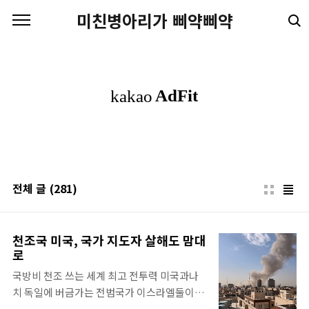
본문 바로가기
미친병아리가 삐약삐약
전체 글
(281)
천조국 미국, 국가 지도자 살해도 맘대
로
국방비 천조 쓰는 세계 최고 전투력 미국과나
치 독일에 버금가는 전범국가 이스라엘둘이 만
나 이란 침공 이번에는 그냥 침공이 아니라 국