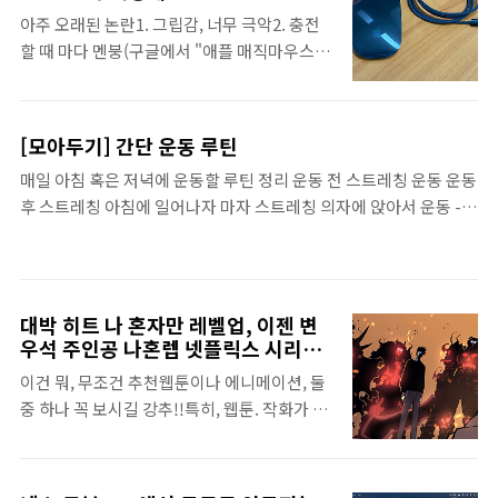
www.joongang.co.kr 법안 이름에 본인 이
필돌리기, 펜돌리기에도 다 이름이 있다는 것
아주 오래된 논란1. 그립감, 너무 극악2. 충전
름이 포함되고, 게다 법안 이름이 방지법악덕
을 이제야 알았네하긴, 뭐든 다 이름이 있겠지
할 때 마다 멘붕(구글에서 "애플 매직마우스
프랜차이즈 방지법도 아니고, 백종원 방지법
내가 돌리던 것은 똑딱이 라는 이름의 펜돌..
충전" 이라고 이미지 검색해 보면 괴랄한 충전
하지만, 프랜차이즈 업계에서는 반대 한다네.
모습의 사진들이 엄청 쏟아져요) 하지만, 전 그
당연한건가??뭐, 새로운 규제다, 기업하기 힘
립감 불편하지 않았고가끔 충전할 때 불편한거
들게 한다 하소연 하겠지그런데, 그러기엔 그
[모아두기] 간단 운동 루틴
머 별로 개의치 않는 편이라 애플 매직 마우스
간 점주들 빨대 꼽아 넘 쉽게 착취하고 있었던
매일 아침 혹은 저녁에 운동할 루틴 정리 운동 전 스트레칭 운동 운동
가격 : 99,000원 (어처구니 없게도 색상을 블랙
건 아니고? “직영점 3개를 1년간 운영하려면
후 스트레칭 아침에 일어나자 마자 스트레칭 의자에 앉아서 운동 -
으로 선택하면 가격 139,000원으로 변신!!)색
상권별로 적지 않은 자금과 인력이 필요한데,
하루 하나씩 근무 중 번갈아 가며 기타 운동 쿠팡 파트너스 활동의 일
상 : 화이트, 블랙무게 : 0.099 kg모양 : 이쁜가?
중소 프랜차이즈에게는 과도한 진입 장벽일..
환으로, 이에 따른 일정액의 수수료를 제공받을 수 있습니다. 인천
사실 난 디자인 때문에 고른게 아니라서 이쁜
층간소음 흉기난동 속 피해자 버리고 도망간 경찰관 - 이러심 곤란하
지는 잘 모르겠음 2009년 10월 이후 겉모습은
죠, 직업 바꾸셔야흉기 난동 현장에서 피해자를 두고 도망간 경찰이
바뀐게 하나도 없음 그동안 변경된 부분은- 처
대박 히트 나 혼자만 레벨업, 이젠 변
여성이라고 해서 모든 여경들이 이럴 것이라고 생각하진 않습니다.
음엔 배터리- 충전 가능한 버전으로 변경- 중간
우석 주인공 나혼렙 넷플릭스 시리즈
제 자리에서 제 역할을 다 하고 있는 여성 경찰, 군인, 소방수들 많습
로 영상화
에 잠깐 여러가지 색상이 출시됨- USB-C 타입
이건 뭐, 무조건 추천웹툰이나 에니메이션, 둘
니다.madchick.tistory.com 악성 유튜버 혼줄 내주는 법안 발의
으로 변경 그립감에 대한 전반적인 평..
중 하나 꼭 보시길 강추!!특히, 웹툰. 작화가 감
가 필요해 보이는데식당, 까페 하시는 분들이 오죽하면 저런 ..
동입니당 세계관, 줄거리현대 대한민국을 배
경으로 하는 판타지.갑자기 나타난 게이트, 게
이트에서 쏟아져 나오는 마수, 현대 무기로는