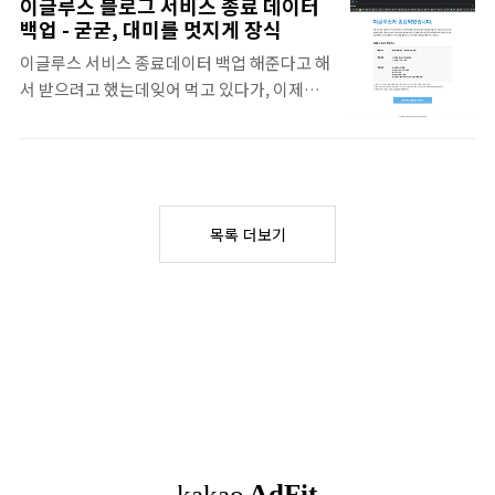
이글루스 블로그 서비스 종료 데이터
만들고 개선하는 것이 중요함 인터넷에는 무
본다 그때 그 시절 - 내가 사용했던 노트북들
백업 - 굳굳, 대미를 멋지게 장식
료, 저렴한 유료 온라인 강의가 넘치고 넘침 매
변천사데스크테리어 - 책상 꾸미기 최고 악세
이글루스 서비스 종료데이터 백업 해준다고 해
일 운동 하듯 매일 하는 것이 제일 중요 내일 하
사리는 디지털 기기 데스크테리어, 첨 들어보
서 받으려고 했는데잊어 먹고 있다가, 이제서
는건 의미가 없음 바로 지금 해야 함 어제 보다
는 단어인데 많은 분들이 관..
야 신청해서 다운로드 받음 생각보다 마지막
나은 오늘 모두 모두 홧팅!! 이 동네 짱은 나야 -
작업을 꽤 많이 신경쓰고 정성스레 마무리 한
티오베 점수 2023년 6월 티오베 점수로 보는
것 같아칭찬할만 함 이글루스 블로그, 드디어
프로그래밍 언어 순위 나름 의미 있는 지수들
20년만에 서비스 종료개인 홈페이지 운영하
을 반영하여 순위를 매기긴 했지만 가장 좋은
다, 블로그 라는 것을 알게되고 참 오랜기간 사
프로그래밍 언어라기 보다는 그냥 재미로 보는
목록 더보기
용했던 서비스가 20년만에 서비스가 종료되네
지수이지요 요즘 가장 인기가 좋은 언어? 사실
요. 영원한 서비스는 없겠지만, 참 아쉽기도 하
프로그래밍 세계에서 가장..
고. 그래도 참 오래 서비스 되었
madchick.tistory.com 데이터 백업 신청 -
아직 안한 분들은 얼른 하셈 2023년 12월 말까
지 신청할 수 있는데, 신청하고 나서 몇일 후에
파일을 다운로드 받을 수 있으니 안전빵으로
12월 22일까지는 신청하는게 좋을 듯 모든 데
이터를 압축 파일 하나로 잘 정리해..