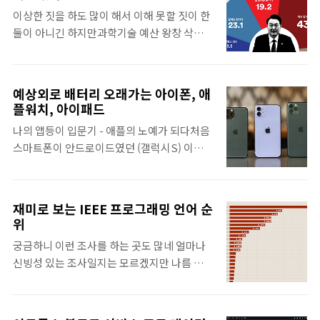
람들이 많으니 기본적인 판매량은 깔고 갈 것
아가는 것은 무슨 의미가 있을까? 내가 어떻게
이상한 짓을 하도 많이 해서 이해 못할 짓이 한
임하긴 뭐, 아이패드 프로 리뷰 하는 유튜버들
죽을 수 있는지를 결정할 수 있는 권리를 보장
둘이 아니긴 하지만과학기술 예산 왕창 삭감한
만 해도 전세계적으로 엄청날테니사실 5월 7
해 달라 하지만, 역시 자본..
것과김태우 사면 시키고 후보로 내세운 건, 정
일 애플 주가 수직상승은 아이패드도 아니고,
말 이해가 안됨 국정 운영을 지가 혼자 삐져서
M4도 아니고, 150조 역대 최대규모 자사주 매
리, 지 맘대로 하는 느낌말 안들으면 검찰을 이
입 계획 발표도 아니고팀쿡이 다음달 WWDC
예상외로 배터리 오래가는 아이폰, 애
용해 탈탈 터는 방법으로 복수그냥 왕놀이 하
에서 AI 큰 그림을 발표하겠다고 선언했기 때
플워치, 아이패드
고 있음 지 맘대로 했는데 대통령 되었다고 생
문 그래도 지난 3달간 꾸준히 하도 떨어져서 아
나의 앱등이 입문기 - 애플의 노예가 되다처음
각하는가 본데선거는 맘대로 안되는 다는 것을
직도 한창 잘 나갈 때 대비 절반 수준만 복구그
스마트폰이 안드로이드였던 (갤럭시S) 이유는
이제 알게 되었으려나 얘 때문에 선거 다시 하
나저나 애플의 AI 탑..
내 맘대로 세팅하고 이렇게 저렇게 원하는대로
는 거잖아 - 김태우가 전 강서구청장 (보궐선거
하는 것을 좋아해서 였기 때문 애플 제품은 전
비용) 그 40억 원, 1년에 천억 원, 4년 동안 4천
혀 고려조차 하지 않고 있었음 그때 그 시절 -
억 원 넘습니다. 그 40억은, 제가 천억 넘게 벌
재미로 보는 IEEE 프로그래밍 언어 순
내madchick.tistory.com 어찌 하다보니 맥
어들이기 위한 수수료 정도로 애교 있게 봐주
위
북 에어를 사용하게 되면서 애플 제품에 홀딱
시면 감사하겠습니다.어떤 생각을 하고 사는
궁금하니 이런 조사를 하는 곳도 많네 얼마나
빠짐 처음엔 갤럭시, 안드로이드 테블릿 이었
사람인지 알 수 있음 - 이런 사람을 다시 구청
신빙성 있는 조사일지는 모르겠지만 나름 재밌
는데 오랜 기간 하나 둘 바꾸다 보니어느 새 모
장 시켜주면 일을..
으니 함 기록으로 남겨 봄 내가 인기가 많은 프
든 장비들이 애플 장비들로 그 중 다시는 다시
로그래밍 언어를 할 줄 아는 것은 중요하지 않
구입하지 않을 제품들과생각보다 배터리 수명
음 뭐가 되었던 유용한 프로그램을 매일 같이
이 길어서 오래 사용중인 제품 이야기를 함 해