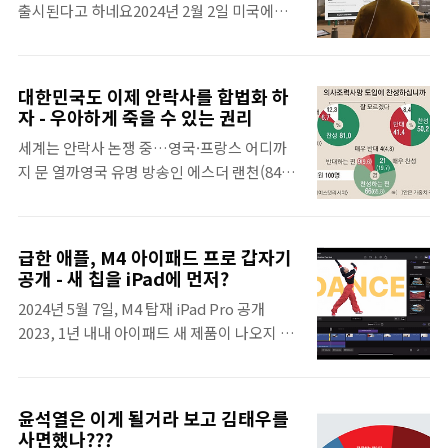
출시된다고 하네요2024년 2월 2일 미국에서
화와 언어의 발달 - 인류사의 공통 신화가 지
만 출시를 했었는데, 6월 WWDC 발표 이후에
구를 지배한 이유 - 언어의 발달로 인해 인류
글로벌 출시 예정인데 1차 출시국에 대한민국
는 거짓말을 잘 지어낼 수 있었음 - 농경 시대
도 포함이 되었다고 합니다. 아이폰 16 1차 출
에는 공간이 축소되고 시간이 확장됨수렵 채
대한민국도 이제 안락사를 합법화 하
시국에 한국도 포함시킨다고 하더니비전 프로
집과 농경의 삶 비교 - 수렵 채집: 생계 유
자 - 우아하게 죽을 수 있는 권리
도 포함이 되네요 빠르면 6월내 출시도 가능할
지, 평등한 공동 소유 - 농경: 안정적인 생
세계는 안락사 논쟁 중…영국·프랑스 어디까
수 있다는 루머도 있습니다 WWDC 2023 - 애
활, 계급 나눠짐 - 농업: 안전한 시스템, 자유
지 문 열까영국 유명 방송인 에스더 랜천(84)
플 비전 프로, 미쳤네 혁신적인 가상현실, 어
로운 삶농업혁명과 산업혁명의 관계 - 농업혁
은 지난해 12월 ‘조력 사망’(assisted dying)
머! 이건! 사야해이번 원 모어 띵, One more
명은..
을 지원하는 스위스 단체 ‘디그니타
thing 대박 혁신이 나왔습니다 역시, 애플이
스’(Dignitas)에 가입했다고 밝혔다. 폐암 4기
만들면 달랐습니다 실제 사용을 해봐야 알겠지
급한 애플, M4 아이패드 프로 갑자기
인 그는 “조력 사망이 합법인 스위스
만, 영상 대로만 나온다면 정말 대박 입니다 폰
공개 - 새 칩을 iPad에 먼저?
www.hani.co.kr 전 네델란드 총리 부부, 70
이나 패드, 노트북 화면을 보느
2024년 5월 7일, M4 탑재 iPad Pro 공개
년을 함께 살다 같은 날 안락사 하면서 다시 전
madchick.tistory.com 내가 사고 싶은 가장
2023, 1년 내내 아이패드 새 제품이 나오지 않
세계 적으로 화재 다른 나라 하니까 우리도 하
큰 이유는 눈앞에 펼..
았으니, 서두른게 아니라고 할 수도 있겠지만
자는게 아니라내가 죽을 수 있는 방법을 내가
아이패드에 M4를 먼저?? 애플, 급했어 급했어
선택할 수 있도록 했으면 좋겠음 내가 나인지
OLED 말고는 새로울게 없으니 굳이 바꿀 필요
모르고 치매로 오래 사는 것은 과연 행복한가?
윤석열은 이게 될거라 보고 김태우를
가 있나 싶지만, 아이패드가 생계에 필수인 사
가끔 언제 기억이 돌아올지 모르는 상태로 살
사면했나???