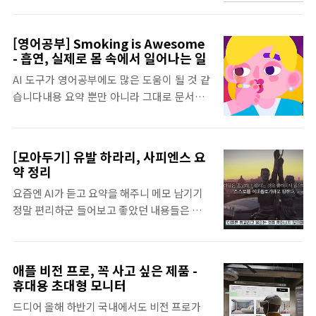
전 잘 만들어져 있습니다. 아마 유튜브가 인기
를 끌면서 사람들의 거부감이 좀 덜해져서 그
[영어공부] Smoking is Awesome
런 영향도 있는 것 같습니다. 여기에 코로나 때
- 흡연, 실제로 몸 속에서 일어나는 일
madchick.tistory.com 대학교, 대학원을 다
AI 도구가 영어공부에도 많은 도움이 될 것 같
닐 수 있으면 가장 좋겠지만 직장인은 시간도
습니다내용 요약 뿐만 아니라 그대로 문서
없고, 돈도 없고 출퇴근 시간을 활용할 수 있는
화 시켜주는 기능이 아주 편리하네요 내용 요
온라인 강의, 인터넷 강의 인강이 최고 유튜브
약
에도 넘쳐나고, 여러 무료 강의들도 많지만 비
The Surprising Benefits of Smoking - Smoking offers instant
용 약간 지불하고 원하는 내용에 대해 체계적
[모아두기] 유발 하라리, 사피엔스 요
being - Nicotine reaches the brain quickly, providing immed
으로 듣는 것이 훨씬 더 도움이 됨 듣고 싶을 때
약 정리
듣고, 언제든 다시 들을 수 있음 온라인 강의는
요즘엔 AI가 듣고 요약을 해주니 메모 남기기
유데미가 최고역시, 온라인 강의 최고 추천은
정말 편리하군 들어보고 좋았던 내용들은 요
유데미 ..
약해서 기록으로 남겨두기 유현준 교수님 정
리역사를 공부하는 이유 - 자연법칙, 종교, 자
유주의, 공산주의, 자본주의 등 다양한 자연법
애플 비전 프로, 꼭 사고 싶은 제품 -
칙 등장 - 자연법칙을 통해 자유로워지기 위
휴대용 초대형 모니터
해 역사를 공부해야 함 - 역사를 통해 객관화
드디어 올해 하반기 국내에서도 비전 프로가
하고 자유롭게 생각해야 함인류사의 공통 신