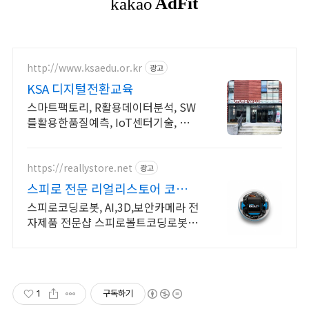
http://www.ksaedu.or.kr
광고
KSA 디지털전환교육
스마트팩토리, R활용데이터분석, SW
를활용한품질예측, IoT센터기술, 파
이썬활용
https://reallystore.net
광고
스피로 전문 리얼리스토어 코딩교
육을 쉽고 재밌게
스피로코딩로봇, AI,3D,보안카메라 전
자제품 전문샵 스피로볼트코딩로봇,
스피로볼트파워팩, 스피로미니등 스
피로 전문몰
1
구독하기