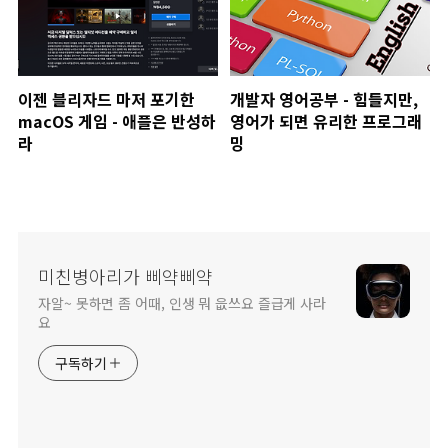
이젠 블리자드 마저 포기한
개발자 영어공부 - 힘들지만,
macOS 게임 - 애플은 반성하
영어가 되면 유리한 프로그래
라
밍
미친병아리가 삐약삐약
자알~ 못하면 좀 어때, 인생 뭐 읎쓰요 즐급게 사라
요
구독하기