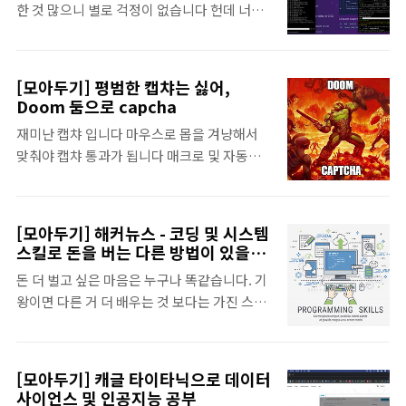
활, 계급 나눠짐 - 농업: 안전한 시스템, 자유
한 것 많으니 별로 걱정이 없습니다 헌데 너무
러다 보면 정작 찐으로 중요한 업무는 자꾸 미
로운 삶농업혁명과 산업혁명의 관계 - 농업혁
비싸서 중소기업은 한번 사용해 보는데만도 비
루게 된다. 미국의 34대 대통령이자 2차대전
명은..
용에 벌벌 떨어야 합니다 슬픈 현실 그동안 쓸
당시 노르망디 상륙작전을 지휘했던 장군그리
만한 오픈소스 정적분석 툴들이 없어서 참 곤
고 일 처리가 빠르고 정확하기로 유명했던 일
[모아두기] 평범한 캡챠는 싫어,
란했었는데, 이제 좀 쓸만한게 나왔습니다 오
잘러 아이젠하워 형님그의 업무 관리 스킬은
Doom 둠으로 capcha
픈 소스 중에 의외로 쓸만한게 없네요 Yasca가
지금까지도 많은 이들에게 영감과 큰 도움을
재미난 캡챠 입니다 마우스로 몹을 겨냥해서
그나마 쓸만했는데, 데이트 안된지가 10년이
주고 있음 하기 싫은 일들을 하는게 어른해야
맞춰야 캡챠 통과가 됩니다 매크로 및 자동화
넘어가면서 이걸로 분석하는건 사실 구색맞추
할 일들을 쭉~ 리스트 업DO NOW : 여기에 ..
프로그램들을 막기 위해서 사람인지 아닌지 확
기용이지 실질적인 효과는 많이 없어진 상태였
인하는 절차를 캡챠라고 합니다. 컴퓨터 프로
습니다. 그래도 리포트 제출하기엔 좋습니다. -
그램과 사람을 구분하기 위해, 컴퓨터는 읽어
https://www.scovetta.com/yasca/ 여러
[모아두기] 해커뉴스 - 코딩 및 시스템
내기 힘든 문자열을 보여주고 그걸 사람이 입
웹사이트들 찾아봐도 뭐 딱히 눈에 띄는 오픈
스킬로 돈을 버는 다른 방법이 있을까
력하라고 하는 것인데 사람도 읽기 힘든 경우
요? (요약)
소스가 없던 상황이었습니다. 지원하는 언어
돈 더 벌고 싶은 마음은 누구나 똑같습니다. 기
가 많아서 짜증나기도 합니다. 요즘엔 OCR 프
가 너무 적거나, 필요한 프로그래밍 언어를 지
왕이면 다른 거 더 배우는 것 보다는 가진 스킬
로그램과 음성인식, 사진인식 프로그램들이
원을 안하거나. Top 5 ..
로 좀 더 벌어봤으면 하는 마음 세상은 넓고 좋
AI 덕에 성능이 무척 좋아지면서 컴퓨터 프로
은 것들은 많으니 다 사고 싶기도 하고요.
그램이 통과하는 경우가 많아졌습니다. 한때,
https://blog.naver.com/madchick18/223102554877
구글은 고서 프로젝트를 캡챠에 적용해서
[모아두기] 캐글 타이타닉으로 데이터
[지름신강림] 역시 돈 많이 벌고 봐야 한다 - 다
OCR로 판독하기 힘든 이미지를 입력하도록
사이언스 및 인공지능 공부