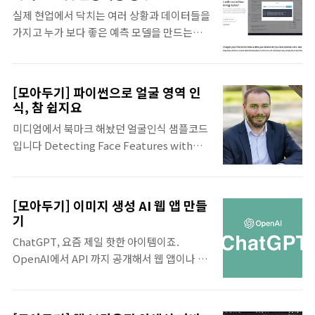
사고 싶네 세상엔 돈으로 안 되는 게 없는데 만
하여, 인간 OCR을 사용해 구글이 인건비를 아
실제 현업에서 닥치는 여러 상황과 데이터들을
약 안되는 게 있다면 혹시 돈이 부족해서가 아
꼈다는 소리를 듣기도 했습니다. - 고상한 표현
가지고 누가 보다 좋은 예측 모델을 만드는지
닐까 생각해 보자. 역시,... blog.naver.com
으로 '인간 기반 연산' 이라고 한다네요. 이 버
서로 게임처럼 경쟁하는 플랫폼 캐글 실제 상
누구나 궁금한 코딩 스킬로 돈 버는 방법들 가
전은 중국..
황의 데이터 혹은 유사한 데이터를 접해 볼 수
끔 즐겨찾는 사이트에 올라온 흥미로운 글 기
있어서 전세계 사용자들이 애용하는 플랫폼 이
왕 사이드 프로젝트 할거면 돈 벌 수 있으면 더
[모아두기] 파이썬으로 얼굴 영역 인
라고 하는데 최근 구글에 인수되어 더 많이 좋
좋잖아 뭔가 도움이 될만한게 있을까 싶었는데
식, 참 쉽지요
아졌다고 합니다 캐글 사이트 캐글 사이트 -
그닥 뭐 다르진 않다 코딩 및 시스템 스킬로 돈
미디엄에서 북마크 해놨던 얼굴인식 샘플코드
https://www.kaggle.com 접속해서 구글
을 버는 다른 방..
입니다 Detecting Face Features with
계정만 있으면 바로 가입되고, 둘러보면 정말
Python
많은 정보들이 제공됩니다 검색 좀 해보니 첫
https://towardsdatascience.com/detecting-
입문은 타이타닉으로 한다는데 실제 데이터를
face-features-with-python-
가지고, 생존율을 예측하는 모델을 만드는 입
[모아두기] 이미지 생성 AI 웹 앱 만들
30385aee4a8e미디엄이 유료모델을 도입하
문용 과제라고 합니다 Titanic - Machine
기
면서 어떤 글들은 처음엔 전체 내용을 볼 수 있
Learning from Disaster Start here!
ChatGPT, 요즘 제일 핫한 아이템이죠.
는데, 일정 횟수 이상 열게 되면 그 뒤로는 일부
Predict survival on the Titani..
OpenAI에서 API 까지 공개해서 웹 앱이나 모
만 보이도록 바뀌었나 봅니다 오늘 다시 열었
바일 앱을 만들기 더 편해졌습니다. 이를 이용
더니 글 전체 내용이 다 보이질 않네요 ㅠㅠ 미
하는 글들이나 동영상 강의들이 많이 나오고
디엄도 돈 벌어야 유지가 되니 이해는 하지만
있는데 그중 몇개 골라서 스크랩 위시캣 - 요즘
구독료 내야 하는게 한두개가 아니다 보니 슬