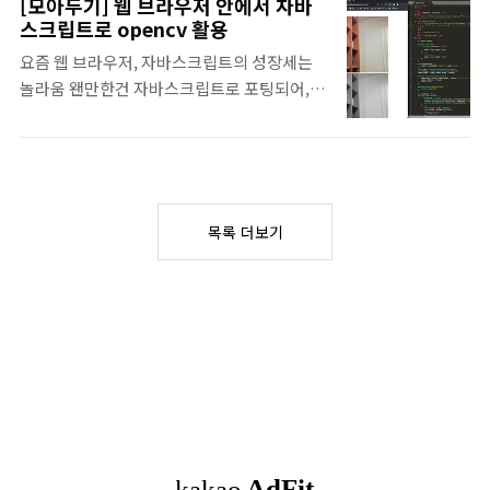
[모아두기] 웹 브라우저 안에서 자바
IT, 좋은 글들이 많이 올라 옵니다 직원들이 작
슬 부담이 소스코드 보일 때 얼른 옮겨놨습니
스크립트로 opencv 활용
성을 하는지, 외부 필자를 통해 고료를 주고 작
다. 최종 얼굴인식 파이썬 소스코드
요즘 웹 브라우저, 자바스크립트의 성장세는
성 의뢰를 하는지 모르지만. 꽤 재미난 글들이
123456789101112131415161718192021222324252627..
놀라움 왠만한건 자바스크립트로 포팅되어,
많이 올라 옵니다 생성형 AI 설명 내용 중에 세
웹 브라우저 안에서 실행 가능 유서 깊은 그래
종대왕 맥북 투척사건 에피소드는 참 재미나네
픽 라이브러리 opencv, 자바스크립트로도 포
요 프로그래밍에 대한 자세한 내용을 없습니다
팅https://opencv.org/두말하면 잔소리인
ChatGPT를 이용하여 이런 서비스를 만들어
그래픽 라이브러리 opencv opencv 라이브
봤어요 라는 내용 정도의 글이라 그 정도 참고
러리를 python 에서 아주 간편하게 사용할 수
만 가능합니다. ChatGPT 활용 감 잡기용 글
목록 더보기
있어서 놀랬는데 javascript 에서도 사용이 가
읽기. 요즘 핫한 ChatGPT 서비스, 직접 만들
능하네요
어봤습니다 |..
https://pypi.org/project/opencv-
python/ node.js 가 엄청난 속도로 성장할 수
있었던 이유뭐, 이건 사실 파이썬도 마찬가지
입니다. 파이썬도자바스크립트 엔진인 V8도,
node.js도 모두 C/C++로 작성이 되었기 때문
에이미 성능과 안정성이 검증된 엄청난 양의
C/C++ 코드들을 그대..