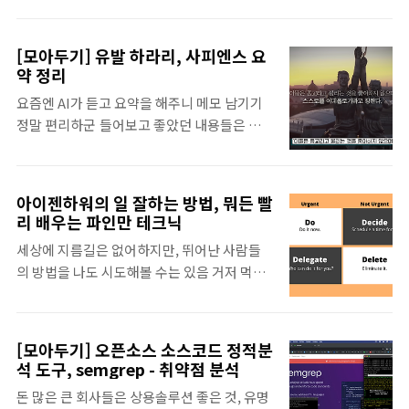
환으로, 이에 따른 일정액의 수수료를 제공받을 수 있습니다. 인천
층간소음 흉기난동 속 피해자 버리고 도망간 경찰관 - 이러심 곤란하
죠, 직업 바꾸셔야흉기 난동 현장에서 피해자를 두고 도망간 경찰이
[모아두기] 유발 하라리, 사피엔스 요
여성이라고 해서 모든 여경들이 이럴 것이라고 생각하진 않습니다.
약 정리
제 자리에서 제 역할을 다 하고 있는 여성 경찰, 군인, 소방수들 많습
요즘엔 AI가 듣고 요약을 해주니 메모 남기기
니다.madchick.tistory.com 악성 유튜버 혼줄 내주는 법안 발의
정말 편리하군 들어보고 좋았던 내용들은 요
가 필요해 보이는데식당, 까페 하시는 분들이 오죽하면 저런 ..
약해서 기록으로 남겨두기 유현준 교수님 정
리역사를 공부하는 이유 - 자연법칙, 종교, 자
유주의, 공산주의, 자본주의 등 다양한 자연법
아이젠하워의 일 잘하는 방법, 뭐든 빨
칙 등장 - 자연법칙을 통해 자유로워지기 위
리 배우는 파인만 테크닉
해 역사를 공부해야 함 - 역사를 통해 객관화
세상에 지름길은 없어하지만, 뛰어난 사람들
하고 자유롭게 생각해야 함인류사의 공통 신
의 방법을 나도 시도해볼 수는 있음 거저 먹을
화와 언어의 발달 - 인류사의 공통 신화가 지
수 있는 것은 없지만 인생 선배들이 시행착오
구를 지배한 이유 - 언어의 발달로 인해 인류
에서 얻은 좋은 방법은 배워서 나쁠게 없음 하
는 거짓말을 잘 지어낼 수 있었음 - 농경 시대
기 싫은 일들을 하는게 어른 The
에는 공간이 축소되고 시간이 확장됨수렵 채
[모아두기] 오픈소스 소스코드 정적분
Eisenhower Matrix - 일잘러가 업무 생산성
집과 농경의 삶 비교 - 수렵 채집: 생계 유
석 도구, semgrep - 취약점 분석
을 극대화하는 방법일하다 보면. 실상은 중요
지, 평등한 공동 소유 - 농경: 안정적인 생
돈 많은 큰 회사들은 상용솔루션 좋은 것, 유명
하지는 않지만. 급한 업무만 처리하게 되고.그