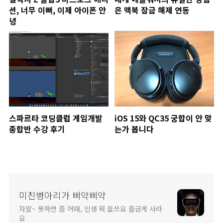
션, 너무 이뻐, 이제 아이폰 안
은 맥북 잠금 해제 연동
녕
스파르타 코딩클럽 게임개발
iOS 15와 QC35 궁합이 안 맞
종합반 수강 후기
는가 봅니다
미친병아리가 삐약삐약
자알~ 못하면 좀 어때, 인생 뭐 읎쓰요 즐급게 사라
요