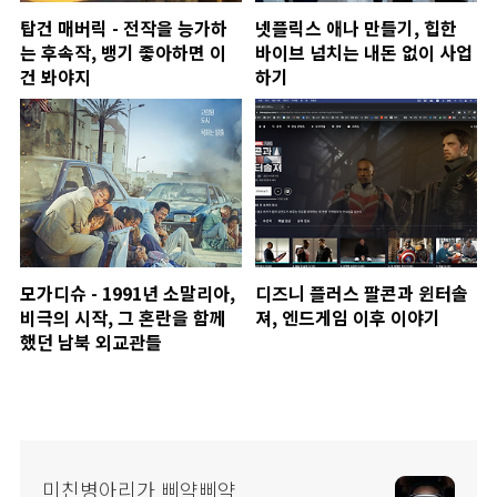
탑건 매버릭 - 전작을 능가하
넷플릭스 애나 만들기, 힙한
는 후속작, 뱅기 좋아하면 이
바이브 넘치는 내돈 없이 사업
건 봐야지
하기
모가디슈 - 1991년 소말리아,
디즈니 플러스 팔콘과 윈터솔
비극의 시작, 그 혼란을 함께
져, 엔드게임 이후 이야기
했던 남북 외교관들
미친병아리가 삐약삐약