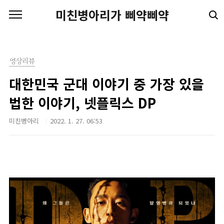
본문 바로가기
미친병아리가 삐약삐약
영상리뷰
대한민국 군대 이야기 중 가장 있을
법한 이야기, 넷플릭스 DP
미친병아리
2022. 1. 27. 06:53