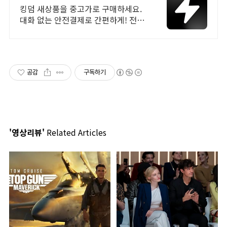
브랜드 중고거래
킹덤 새상품을 중고가로 구매하세요.
대화 없는 안전결제로 간편하게! 전국
각지에서 올라오는 전국구 최다 상품
매일 10만 개 이상의 신규 상품 업로
드
공감
구독하기
'영상리뷰'
Related Articles