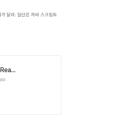
뭐가 달라. 일단은 자바 스크립트
Setting up the development environment · React Native
app.