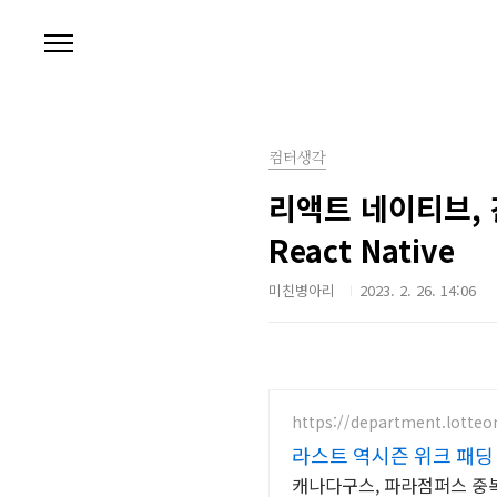
본문 바로가기
컴터생각
리액트 네이티브, 
React Native
미친병아리
2023. 2. 26. 14:06
https://department.lotte
라스트 역시즌 위크 패딩 
캐나다구스, 파라점퍼스 중복 