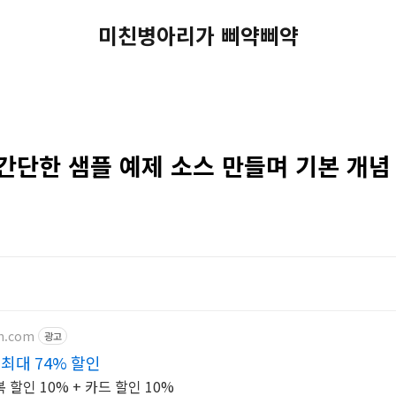
미친병아리가 삐약삐약
간단한 샘플 예제 소스 만들며 기본 개념 
on.com
광고
최대 74% 할인
할인 10% + 카드 할인 10%