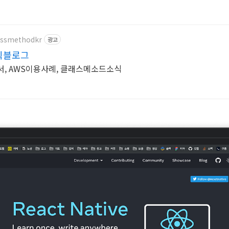
lassmethodkr
광고
식블로그
서, AWS이용사례, 클래스메소드소식