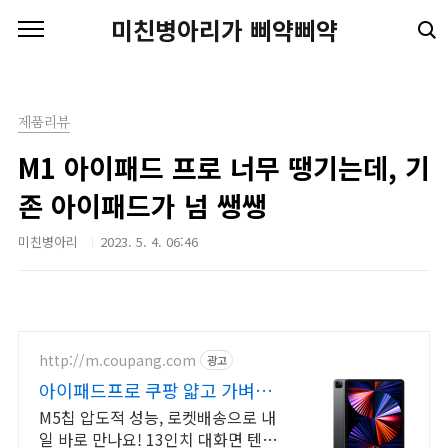
본문 바로가기
미친병아리가 삐약삐약
제품리뷰
M1 아이패드 프로 너무 땡기는데, 기
존 아이패드가 넘 쌩쌩
미친병아리
2023. 5. 4. 06:46
http://m.coupang.com
광고
아이패드프로 쿠팡 얇고 가벼운
휴대성
M5칩 압도적 성능, 로켓배송으로 내
일 바로 만나요! 13인치 대화면 텐덤