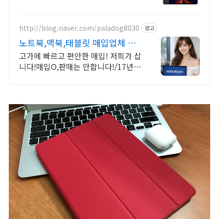
OLED, 얇은 바디로 휴대성까지 잡다!
http://blog.naver.com/paladog8030
광고
노트북,맥북,태블릿 매입업체 저
희가 삽니다! 매입O판매X
고가에 빠르고 편안한 매입! 저희가 삽
니다!매입O,판매는 안합니다!/17년된
회사 저희가 고객님의 노트북,맥북,태
블릿PC를 삽니다! 매입O판매X /2015
년식이후