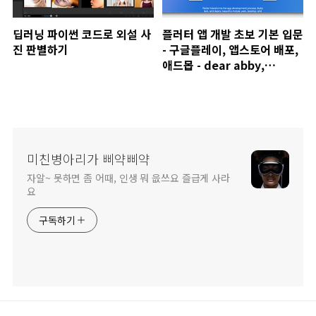
딥러닝 파이썬 코드로 외설 사
플러터 앱 개발 초보 기본 입문
진 판별하기
- 구글플레이, 앱스토어 배포,
애드몹 - dear abby,
kdrama
미친병아리가 삐약삐약
자알~ 못하면 좀 어때, 인생 뭐 읎쓰요 즐급게 사라
요
구독하기