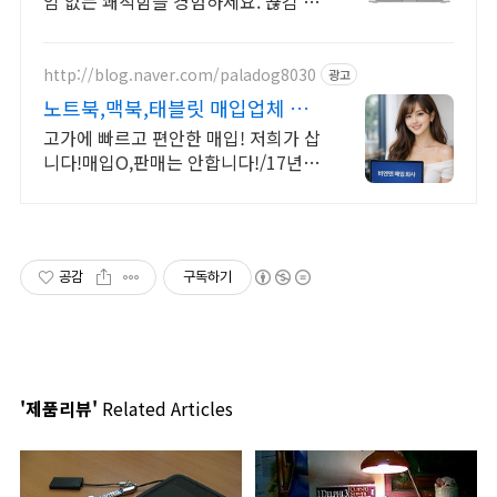
임 없는 쾌적함을 경험하세요. 끊김 없
는 작업 환경! 파워풀한 노트북, 쿠팡
에서 만나보세요.
http://blog.naver.com/paladog8030
광고
노트북,맥북,태블릿 매입업체 고
가 매입 회사
고가에 빠르고 편안한 매입! 저희가 삽
니다!매입O,판매는 안합니다!/17년된
회사 저희가 고객님의 노트북/맥북/태
블릿PC(2015년식이후)를 삽니다!매
입해요/판매X
공감
구독하기
'제품리뷰'
Related Articles