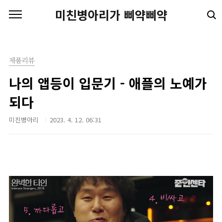
본문 바로가기
미친병아리가 삐약삐약
제품리뷰
나의 앱등이 입문기 - 애플의 노예가
되다
미친병아리
2023. 4. 12. 06:31