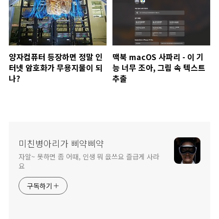
양자컴퓨터 등장하면 정말 인
맥북 macOS 사파리 - 이 기
터넷 암호화가 무용지물이 되
능 너무 조아, 그림 속 텍스트
나?
추출
미친병아리가 삐약삐약
자알~ 못하면 좀 어때, 인생 뭐 읎쓰요 즐급게 사라
요
구독하기