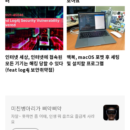
터
보아요
인터넷 세상, 인터넷에 접속된
맥북, macOS 포멧 후 세팅
모든 기기는 해킹 당할 수 있다
및 설치할 프로그램
(feat log4j 보안취약점)
미친병아리가 삐약삐약
자알~ 못하면 좀 어때, 인생 뭐 읎쓰요 즐급게 사라
요