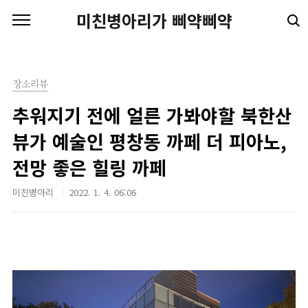
본문 바로가기
미친병아리가 삐약삐약
장소리뷰
추워지기 전에 얼른 가봐야할 북한산
뷰가 예술인 평창동 까페 더 피아노,
전망 좋은 힐링 까페
미친병아리
2022. 1. 4. 06:06