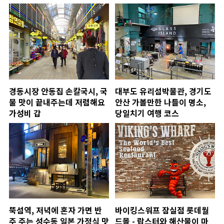
경동시장 안동집 손칼국시, 국
대부도 유리섬박물관, 경기도
물 맛이 끝내주는데 저렴해요
안산 가볼만한 나들이 명소,
가성비 갑
당일치기 여행 코스
뚝섬역, 저녁에 혼자 가면 반
바이킹스워프 잠실점 롯데월
주 주는 성수동 일본 가정식 맛
드몰 - 랍스터와 해산물이 마