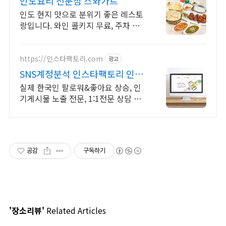
인도요리 전문점 스와가트
인도 현지 맛으로 분위기 좋은 레스토
랑입니다. 와인 콜키지 무료, 주차 가
능
https://인스타팩토리.com
광고
SNS계정분석 인스타팩토리 인스
타로 성공하고 싶나요?
실제 한국인 팔로워&좋아요 상승, 인
기게시물 노출 전문, 1:1전문 상담 31
만 인플루언서가 알려주는 한국인 팔
로워&좋아요&인기게시물 노출 관리
공감
구독하기
'장소리뷰'
Related Articles