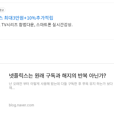
광고
스 최대3만원+10%추가적립
니, TV시리즈 합법다운, 스마트폰 실시간감상.
넷플릭스는 원래 구독과 해지의 반복 아닌가?
난 오래전 부터 이렇게 사용해 왔는데 다들 구독한 후 쭈욱 유지 하는가 보다
재...
blog.naver.com