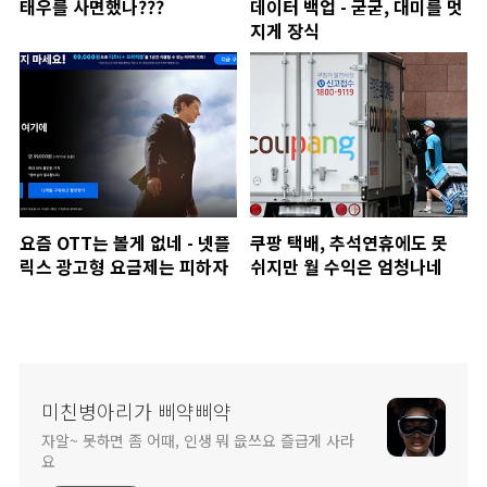
태우를 사면했나???
데이터 백업 - 굳굳, 대미를 멋
지게 장식
요즘 OTT는 볼게 없네 - 넷플
쿠팡 택배, 추석연휴에도 못
릭스 광고형 요금제는 피하자
쉬지만 월 수익은 엄청나네
미친병아리가 삐약삐약
자알~ 못하면 좀 어때, 인생 뭐 읎쓰요 즐급게 사라
요