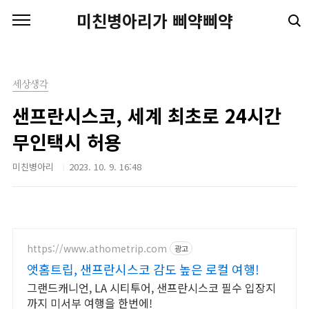
본문 바로가기
미친병아리가 삐약삐약
세상생각
샌프란시스코, 세계 최초로 24시간
무인택시 허용
미친병아리
2023. 10. 9. 16:48
https://www.athometrip.com
광고
앳홈트립, 샌프란시스코 감도 높은 로컬 여행!
그랜드캐니언, LA 시티투어, 샌프란시스코 필수 입장지
까지 미서부 여행을 한번에!