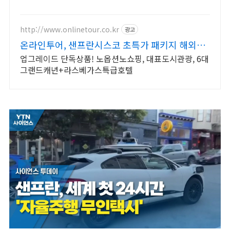
http://www.onlinetour.co.kr
광고
온라인투어, 샌프란시스코 초특가 패키지 해외여
행!
업그레이드 단독상품! 노옵션노쇼핑, 대표도시관광, 6대
그랜드캐년+라스베가스특급호텔