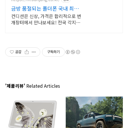
금방 품절되는 폴더폰 국내 최대
브랜드 중고거래
컨디션은 신상, 가격은 합리적으로 번
개장터에서 만나보세요! 전국 각지에
서 올라오는 전국구 최다 상품 매일
10만 개 이상의 신규 상품 업로드
공감
구독하기
'제품리뷰'
Related Articles